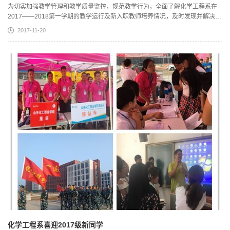
为切实加强教学管理和教学质量监控，规范教学行为，全面了解化学工程系在
2017——2018第一学期的教学运行及新入职教师培养情况，及时发现并解决教
学过程中存在的问题，按照学院教务处的要求，结合本学期教学工作安排，化
2017-11-20
学工程系部开展了期中教学检查工作。化学工程系现有32名教师（外派教师3
名），6个专业，开设12门课程，2016、2017级两届学生，21个教学班级，4
名辅导员负责学生日常管理。教学检查采取院系两级进行，11月14日...
化学工程系喜迎2017级新同学