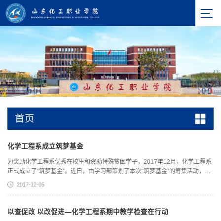
首页
化学工程系成立筑梦基金
为奖励化学工程系优秀在校生和资助特殊贫困学子，2017年12月，化学工程系
正式成立了“筑梦基金”。近日，由学习部策划了本次“筑梦基金”的筹集活动，获
得了2016级30名优秀学生捐助。化学工程系“筑梦基金”由2014级化学工程系优
2017-12-05
秀学生代表发起，一直延续至今，已形成化学工程系一对一帮扶的优良传统，
传承着勤奋好学、锐意进取的精神。为加强“筑梦基金”的管理和使用，正式成立
了“筑梦基金会”，不以盈利为目的，主要筹集和...
以查促改 以改促进—化学工程系期中教学检查在行动