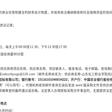
的商业信誉和健全的财务会计制度，并具有依法缴纳税收和社会保障资金的良
大违法记录；
日，每天上午
09:00至11:30，下午13:30至17:00
号国安商厦8016室
的供应商将项目名称、供应商名称、项目联系人、联系电话、电子邮箱、有效期
至
sdsxzbyxgs@126.com
（邮件名称命名为：供应商名称
-山东化工职业学院
招标有限公司；银行账号：
15116101040034222；开户行：中国农业银行
”（可以简写）。代理机构收到邮件查询无误后发送 word 版采购文件至供
资格审查的最终通过或合格。法定表人办理获取采购文件事宜的，无需提供法
和地点
（北京时间）