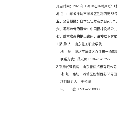
开启时间：
2025年
06
月
04
日
09点00分
地点：
山东省潍坊市潍城区胜利西街
88
五、公告期限：
自本公告发布之日起
3个
六、发布公告的媒介：
中国招标投标公
七、对本次采购提出询问，请按以下方
1.采 购 人：山东化工职业学院
地
址：潍坊市滨海区汉江东一街
03
联系方式：范老师
0536-7575256
2.采购代理机构：山东善信招标有限公司
地
址：
潍坊市潍城区胜利西街
88号
项目联系人：王经理
电
话：
0536-2258988