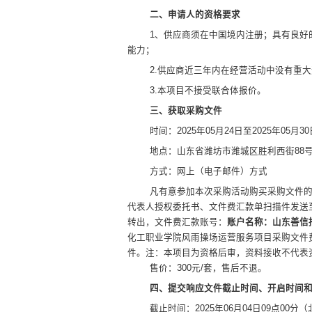
二、申请人的资格要求
1、供应商须在中国境内注册；具有良好
能力；
2.供应商近三年内在经营活动中没有重
3.本项目不接受联合体报价。
三、获取采购文件
时间：
2025年05月
24
日至
2025年05月
30
地点：
山东省潍坊市潍城区胜利西街
88
方式：网上（电子邮件）方式
凡有意参加本次采购活动购买采购文件
代表人授权委托书、文件费汇款单扫描件发送
转出，文件费汇款账号：
账户名称：山东善信
化工职业学院风雨操场运营服务项目采购文件费
件。注：本项目为资格后审，资料接收不代表
售价：
300元/套，售后不退。
四、提交响应文件截止时间、开启时间
截止时间：
2025年0
6
月
04
日
09点00分