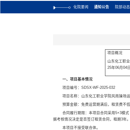
化院要闻
通知公告
院部动态
项目概况
山东化工职
25年0
6
月
04
一、项目基本情况
项目编号：
SDSX-WF-2025-032
项目名称：
山东化工职业学院
风雨操场
预算金额：免费运营期满后，租赁费不
合同履行期限：本项目合同采用
5+3模
据考核情况决定是否
签订租赁合同，租期
3年
本项目不接受联合体。