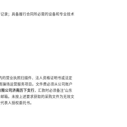
好记录；具备履行合同所必需的设备和专业技术
内的营业执照扫描件、法人资格证明书或法定
风雨操场运营服务项目。文件费必须从公司账户
股份有限公司济南历下支行
，汇款时必须备注
“山东
应商邮箱。未按上述要求获取的采购文件为无效文
定代表人授权委托书。