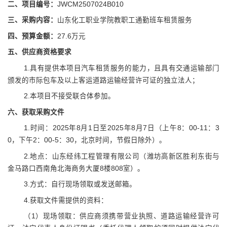
二、项目编号
：
JWCM2507024B010
三、采购内容：
山东化工职业学院
教职工通勤班车租赁服务
四、预算金额：
27.6万元
五
、
供应商
资格要求
1.具有提供本项目汽车租赁服务的能力，且具有交通运输部门
颁发的市际包车及以上客运道路运输经营许可证的独立法人；
2.本项目不接受联合体参加。
六
、获取
采购文件
1.时间：2025年8月1日至2025年8月7日（上午8：00-11：3
0，下午2：00-5：30，北京时间，节假日除外）。
2.地点：山东经纬工程管理有限公司（潍坊高新区胜利东街与
金马路口西南角北海商务大厦8楼808室）。
3.方式：自行现场领取或发送邮箱。
4.获取文件需提供的资料：
（
1）现场领取：供应商须携带营业执照、道路运输经营许可