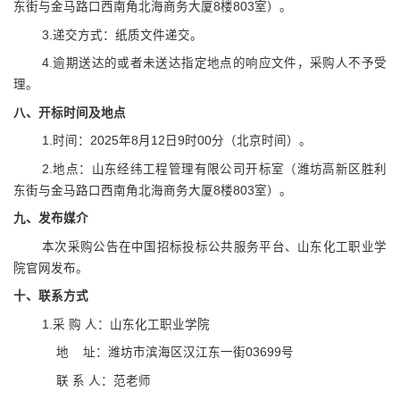
东街与金马路口西南角北海商务大厦8楼803室）。
3.递交方式：纸质文件递交。
4.逾期送达的或者未送达指定地点的响应文件，采购人不予受
理。
八
、开标时间及地点
1.时间：2025年8月12日9时00分（北京时间）。
2.地点：
山东经纬工程管理有限公司开标室（潍坊高新区胜利
东街与金马路口西南角北海商务大厦
8楼803室）
。
九、发布媒介
本次采购公告在中国招标投标公共服务平台、山东化工职业学
院官网发布。
十
、联系方式
1.采 购 人：山东化工职业学院
地
址：潍坊市滨海区汉江东一街
03699号
联
系
人：范老师