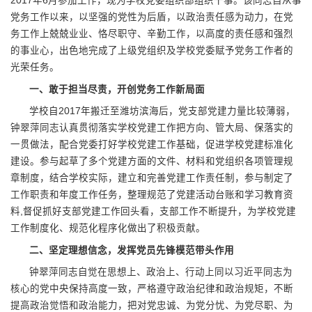
2017年6月参加工作，现为学校党委组织部组织干事。该同志自从事
党务工作以来，以坚强的党性为后盾，以政治责任感为动力，在党
务工作上兢兢业业、恪尽职守、辛勤工作，以高度的责任感和强烈
的事业心，出色地完成了上级党组织及学校党委赋予党务工作者的
光荣任务。
一、敢于担当尽责，开创党务工作新局面
学校自2017年搬迁至潍坊滨海后，党支部党建力量比较薄弱，
钟翠萍同志认真贯彻落实学校党建工作把方向、管大局、保落实的
一贯做法，配合党委打好学校党建工作基础，促进学校党建标准化
建设。参与起草了多个党建方面的文件、材料和党组织各项管理规
章制度，结合学校实际，建立和完善党建工作责任制，参与制定了
工作职责和年度工作任务，整理规范了党建活动台账和学习教育资
料,督促抓好支部党建工作回头看，支部工作不断提升，为学校党建
工作制度化、规范化程序化做出了积极贡献。
二、坚定理想信念，发挥党员先锋模范带头作用
钟翠萍同志自觉在思想上、政治上、行动上同以习近平同志为
核心的党中央保持高度一致，严格遵守政治纪律和政治规矩，不断
提高政治觉悟和政治能力，把对党忠诚、为党分忧、为党尽职、为