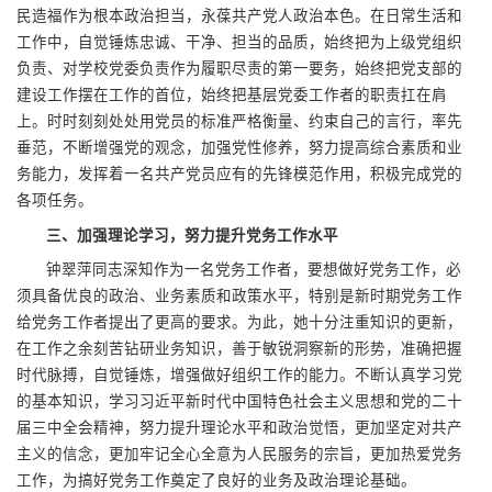
民造福作为根本政治担当，永葆共产党人政治本色。在日常生活和
工作中，自觉锤炼忠诚、干净、担当的品质，始终把为上级党组织
负责、对学校党委负责作为履职尽责的第一要务，始终把党支部的
建设工作摆在工作的首位，始终把基层党委工作者的职责扛在肩
上。时时刻刻处处用党员的标准严格衡量、约束自己的言行，率先
垂范，不断增强党的观念，加强党性修养，努力提高综合素质和业
务能力，发挥着一名共产党员应有的先锋模范作用，积极完成党的
各项任务。
三、加强理论学习，努力提升党务工作水平
钟翠萍同志深知作为一名党务工作者，要想做好党务工作，必
须具备优良的政治、业务素质和政策水平，特别是新时期党务工作
给党务工作者提出了更高的要求。为此，她十分注重知识的更新，
在工作之余刻苦钻研业务知识，善于敏锐洞察新的形势，准确把握
时代脉搏，自觉锤炼，增强做好组织工作的能力。不断认真学习党
的基本知识，学习习近平新时代中国特色社会主义思想和党的二十
届三中全会精神，努力提升理论水平和政治觉悟，更加坚定对共产
主义的信念，更加牢记全心全意为人民服务的宗旨，更加热爱党务
工作，为搞好党务工作奠定了良好的业务及政治理论基础。