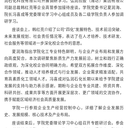
润石化科技有限公司开展调研学习。弘润控股（潍坊）集团有限公
司副总裁韩红亮等企业高管参加接待座谈。学院党委书记夏润海、
院长冯喜成等党委理论学习中心组成员及各二级学院负责人参加调
研学习。
座谈会上，韩红亮介绍了公司“四化”发展特色、技术前沿突破、
未来发展规划、社会责任情况等，表达了在人才培养、技术研发、
社会服务等领域进一步深化校企合作的意愿。
夏润海指出学院化工专业特色鲜明，与企业产业布局和发展方
向高度契合，本次调研聚焦新质生产力发展前沿，树立和践行正确
政绩观，为深化校企协同明确方向，希望双方拓展合作维度、深化
合作领域，推动人才培养模式与行业发展、企业需求精准适配，共
育高素质化工领域人才。冯喜成对弘润石化长期以来给予学院建设
发展的支持与助力表示感谢，期盼与企业在专业共建、师资共育、
科研共创、成果共享等方面开展更深层次、更广领域的交流协作，
携手赋能区域经济社会高质量发展。
学院一行参观企业生产经营控制中心，详细了解企业发展历
史、发展规模、核心技术及产业布局。
座谈结束后，学院党委理论学习中心组召开专题研讨会。参会