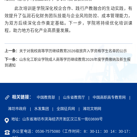
此次培训是学院深化校企合作、践行产教融合的生动实践，有
效提升了弘润石化财务团队技能与企业风险防控、成本管理能力，
为双方后续深化合作奠定基础。下一步，学院将持续优化培训课
程，助力地方石化产业高质量发展。
上一条：
关于对我校高等学历继续教育2026级放弃入学资格学生名单的公示
下一条：
山东化工职业学院成人高等学历继续教育2026年度学费缴纳及新生报
到通知
中国教育部
|
山东省教育厅
|
中国高职高专教育网
|
相关链接：
潍坊市政府
|
水发集团
|
全国征兵网
|
潍坊文明网
地址：山东省潍坊市滨海经济开发区汉江东一街03699号
办公室电话：0536-7575080（工作时间：8：30-11：30 14：30-17：