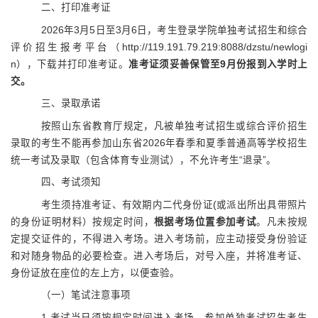
二、打印准考证
202
6
年
3
月
5
日至
3月
6
日，考生登录学院单独
考试
招生和综合
评价招生报考平台
（
http://119.191.79.219:8088/dzstu/newlogi
n）
，下载并打印准考证。
准考证须妥善保管至
9月份报到入学时上
交。
三、录取承诺
按照山东省教育厅规定，凡被单独
考试
招生或综合评价招生
录取的考生不能再参加山东省
202
6
年春季和夏季普通高等学校招生
统一考试及录取
（
包含体育专业测试
），
不允许考生
“退录”
。
四、考试须知
考生须持准考证、有效期内二代
身份证(或派出所出具带照片
的身份证明材料）按规定时间，
根据考场位置参加考试
。凡未按规
定提交证件的，不得进入
考场
。进入考场前，应主动接受身份验证
和对随身物品的必要检查
。
进入考场
后
，对号入座，并将准考证、
身份证放在
座位
的左上方，以便查验
。
（一）笔试注意事项
1
.考试当日须按规定时间进入考场，
参加单独考试招生考生