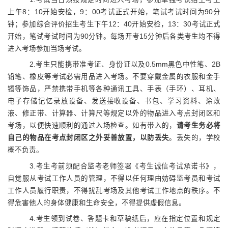
上午
8：10开始安检，9：00考试正式开始，笔试考试时间为90分
钟
；
参加综合评价招生考生下
午
12
：
4
0开始安检，
13
：
3
0考试正式
开始，笔试考试时间为90分钟
。
每场
开考
15分钟
后各类
考生均不得
进入考
场参加当场考试
。
2.考生只能携带准考证、身份证以及0.5mm黑色中性笔、2B
铅笔、橡皮等考试必需用品进入考场。不要穿戴金属的衣服和金手
镯等饰品，严禁携带手机等各种通讯工具、手表（手环）、耳机、
电子存储记忆录放设备、发送接收设备、书包、学习资料、涂改
液、修正带、计算器、计算尺等规定以外的物品进入考点封闭区和
考场，以便快速顺利的通过入场检查。如有带入的，
请考生务必将
自己的物品在考点封闭区之外妥善放置，以防丢失
。丢失的，学校
概不负责。
3.
考生考前须配合监考老师签署《考生诚信考试承诺书》，
自觉服从考试工作人员的管理，不得以任何理由妨碍监考员
和考试
工作人员履行职责，不得扰乱考场及其他考试工作地点的秩序。不
得危害他人的身体健康和生命安全，不得提供虚假信息。
4.考生领到
试卷、
答题
卡
和
草稿纸
后，应在指定位置和规定