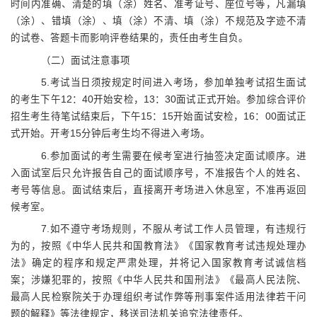
时间内准确、
清楚的填（
涂
）
姓名、准考证号、座位号等，凡漏填
（
涂
）
、错填
（
涂
）、
填
（
涂
）
不清、填
（
涂
）
不规范及
字迹不清
的
试卷、
答题
卡而
影响评卷结果
的
，责任由考生自负。
（二）面试注意事项
5.考试当日须按规定时间进入考场，参加单独考试招生
面试
的
考生下午
12：40开始安检，13：30
面试
正式开始。参加综合评价
招生考生待笔试结束后，下午
15：15开始
面试
安检，
16
：
00面试
正
式开始。开考
15分钟后考生均不得进入考场。
6.参加面试的考生需要在候考室进行抽签决定面试顺序
。
进
入面试室后只允许报告自己的面试顺序号，不准报告个人的姓名、
考号等信息。面试结束后，直接离开考场
进入休息室
，不准
再
返回
候考室。
7.如不遵守考场规则，不服从考试工作人员管理，有违规行
为的，按照《中华人民共和国教育法》《国家教育考试违规处理办
法》确定的程序和规定严肃处理，并将记入国家教育考试诚信档
案；涉嫌犯罪的，按照《中华人民共和国刑法》《最高人民法院、
最高人民检察院关于办理组织考试作弊等刑事案件适用法律若干问
题的解释》等法律规定，移送司法机关追究法律责任。