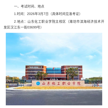
一、考试时间、地点
1.时间：
202
6
年
3月
7
日
（
具体时间见准考证
）
2.地点：山东化工职业学院主校区（潍坊市滨海经济技术开
发区汉江东一街03699
号
）