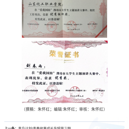
（撰稿：朱怀红；编辑:朱怀红；审核：朱怀红）
上一条：
青鸟计划|青春故事成长专辑第③期