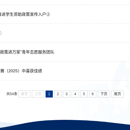
推进学生资助政策宣传入户②
①
助政策进万家”青年志愿服务团队
赛（2025）中喜获佳绩
首页
上页
1
2
3
4
5
6
下页
尾页
共54条