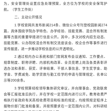
为，安全管理处设置应急处理预案，全方位为学校的安全保驾护
航。（学生工作处）
二、主动公开情况
1.
学校官网共发布新闻
214
条、微信公众号刊登校园新闻
274
篇，具体围绕学院办学特色、办学经验、技能竞赛、混合所有制发
展等方面的重要举措进行信息公开。其中，多次对校内招生动态、
技能竞赛、公办院校混合所有制交流座谈会、校企合作等事件进行
宣传报道，进一步推动学校信息的公开透明化。
2.
通过校内办公系统和部门官网发布会议通知、工作要点、
规章制度、职称评聘、内部机构改革、全员竞聘上岗及各类表彰评
选办法和表彰、获奖、评审结果、干部人事信息、学生奖学金、助
学金、学费减免、助学贷款与勤工俭学的申请与管理规定、名单公
示等
200
余条。
3.
学校预算经校领导集体研究审议，并向理事会、党政联席
会等汇报批准后执行，并在学校一定范围内进行公开。教育收费严
格执行省政府有关高校收费项目和标准的规定，均按照规定程序上
报物价部门批准和备案，并按照要求在一定范围内公开。对科研经