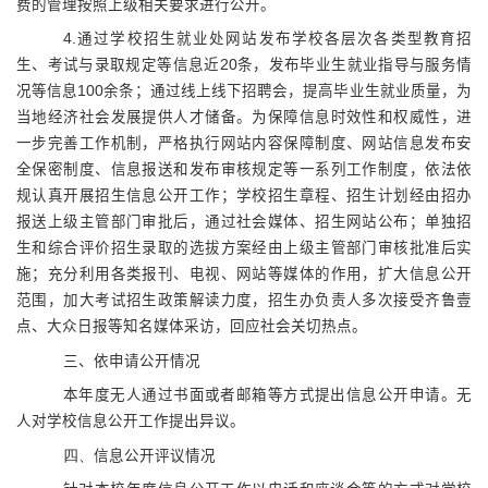
费的管理按照上级相关要求进行公开。
4.
通过学校招生就业处网站发布学校各层次各类型教育招
生、考试与录取规定等信息近
20
条，发布毕业生就业指导与服务情
况等信息
100
余条；通过线上线下招聘会，提高毕业生就业质量，为
当地经济社会发展提供人才储备。为保障信息时效性和权威性，进
一步完善工作机制，严格执行网站内容保障制度、网站信息发布安
全保密制度、信息报送和发布审核规定等一系列工作制度，依法依
规认真开展招生信息公开工作；学校招生章程、招生计划经由招办
报送上级主管部门审批后，通过社会媒体、招生网站公布；单独招
生和综合评价招生录取的选拔方案经由上级主管部门审核批准后实
施；充分利用各类报刊、电视、网站等媒体的作用，扩大信息公开
范围，加大考试招生政策解读力度，招生办负责人多次接受齐鲁壹
点、大众日报等知名媒体采访，回应社会关切热点。
三、依申请公开情况
本年度无人通过书面或者邮箱等方式提出信息公开申请。无
人对学校信息公开工作提出异议。
四、
信息公开评议情况