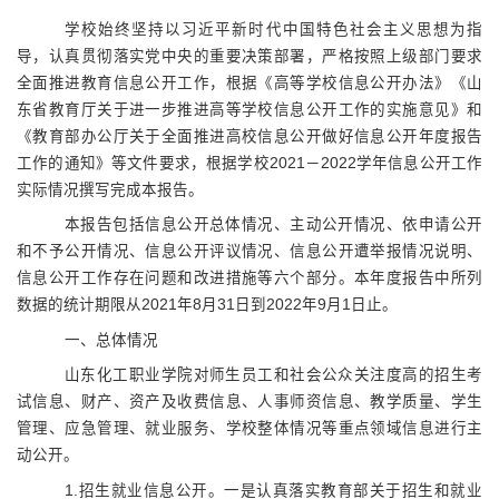
学校始终坚持以习近平新时代中国特色社会主义思想为指
导，认真贯彻落实党中央的重要决策部署，严格按照上级部门要求
全面推进教育信息公开工作，根据《高等学校信息公开办法》《山
东省教育厅关于进一步推进高等学校信息公开工作的实施意见》和
《教育部办公厅关于全面推进高校信息公开做好信息公开年度报告
工作的通知》等文件要求，根据学校
2021
－
2022
学年信息公开工作
实际情况撰写完成本报告。
本报告包括信息公开总体情况、主动公开情况、依申请公开
和不予公开情况、信息公开评议情况、信息公开遭举报情况说明、
信息公开工作存在问题和改进措施等六个部分。本年度报告中所列
数据的统计期限从
2021
年
8
月
31
日到
2022
年
9
月
1
日止。
一、总体情况
山东化工职业学院对师生员工和社会公众关注度高的招生考
试信息、财产、资产及收费信息、人事师资信息、教学质量、学生
管理、应急管理、就业服务、学校整体情况等重点领域信息进行主
动公开。
1.
招生就业信息公开。一是认真落实教育部关于招生和就业