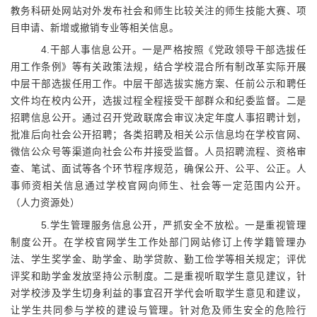
教务科研处网站对外发布社会和师生比较关注的师生技能大赛、项
目申请、新增或撤销专业等相关信息。
4.
干部人事信息公开。一是严格按照《党政领导干部选拔任
用工作条例》等有关政策法规，结合学校混合所有制改革实际开展
中层干部选拔任用工作。中层干部选拔实施方案、任前公示和聘任
文件均在校内公开，选拔过程全程接受干部群众和纪委监督。二是
招聘信息公开。通过召开党政联席会审议决定年度人事招聘计划，
批准后向社会公开招聘；各类招聘及相关公示信息均在学校官网、
微信公众号等渠道向社会公布并接受监督。人员招聘流程、资格审
查、笔试、面试等各个环节程序规范，确保公开、公平、公正。人
事师资相关信息通过学校官网向师生、社会等一定范围内公开。
（人力资源处）
5.
学生管理服务信息公开，严抓安全不放松。一是重视管理
制度公开。在学校官网学生工作处部门网站修订上传学籍管理办
法、学生奖学金、助学金、助学贷款、勤工俭学等相关规定；评优
评奖和助学金发放坚持公示制度。二是重视听取学生意见建议，针
对学校涉及学生切身利益的事宜召开学代会听取学生意见和建议，
让学生共同参与学校的建设与管理。针对危及师生安全的危险行