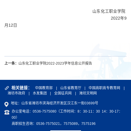
山东化工职业学院
2022
年
9
月
12
日
上一条：
山东化工职业学院2022-2023学年信息公开报告
相关链接：
中国教育部
|
山东省教育厅
|
中国高职高专教育网
|
潍坊市政府
|
水发集团
|
全国征兵网
|
潍坊文明网
地址：山东省潍坊市滨海经济开发区汉江东一街03699号
办公室电话：0536-7575080（工作时间：8：30-11：30 14：30-17：
00）
高职招生咨询：0536-7575021，7575089，7575196