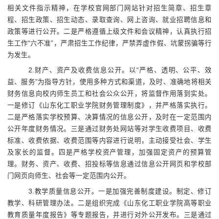
相关文件指示精神，在学校官网部门网站针对招生简章、招生章
程、招生政策、招生动态、录取查询、网上咨询、就业招聘信息和
政策等进行公开。二是严格遵循上级文件和会议精神，认真执行招
生工作“六不准”，严肃招生工作纪律，严禁弄虚作假、坑蒙拐骗等行
为发生。
2.
财产、资产及收费信息公开。以“严格、透明、公平、效
益、服务”为指导方针，使用多种方式和渠道，及时、准确地将相关
财务信息向校内师生员工和社会公众公开，将监督作用落到实处。
一是修订《山东化工职业学院财务管理制度》，并严格落实执行。
二是严格落实学校预算、决算情况的信息公开，及时在一定范围内
公开年度财务情况。三是通过财务处网站等对学生收费项目、收费
标准、收费依据、收费范围等内容进行说明，主动接受社会、学生
及家长的监督。四是严格学校资产管理，加强固定资产的预算管
理。财务、资产、收费、招投标等信息通过信息公开网页和学校部
门网页向师生、社会等一定范围内公开。
3.
教学质量信息公开。一是加强完善制度建设。制定、修订
教学、科研管理办法。二是组织完成《
山东化工职业学院高等职业
教育质量年度报告
》等专题报告，并进行对外公开发布。三是通过