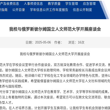
产及收费信息
人事师资信息
教学质量
学生管理
应急管理
开指南
公开目录
学年信息公开工作年度报告
信息公开制度
我校与俄罗斯彼尔姆国立人文师范大学开展座谈会
日期：2025-05-06
作者：
浏览：
16
次
我校与俄罗斯彼尔姆国立人文师范大学
开展座谈会
师范大学在学校会议室举行合作座谈会，双方就深化教育合作、促进学术交流、
程。彼尔姆国立人文师范大学校长助理何帅、学校常务副校长冯喜成出席会议
热烈欢迎。随后，他详细介绍了学校在化工专业领域的办学特色与优势，坚持
教学经验与实践成果，希望能借鉴彼尔姆国立人文师范大学在人文社科领域的
素养与国际视野。
时分享了彼尔姆国立人文师范大学在教育学、艺术学、文学等学科领域的成果
方法上有着独特的见解。通过本次座谈，希望双方可以在跨文化交流项目、联
合型人才。
意向。在人才培养方面，计划开展学生互换项目，让我校学生有机会到彼尔姆